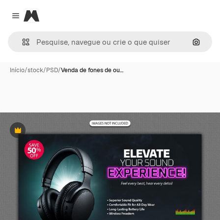
Magnific
Close menu
Pesqui
Início
/
stock
/
PSD
/
Venda de fones de ou…
Premium