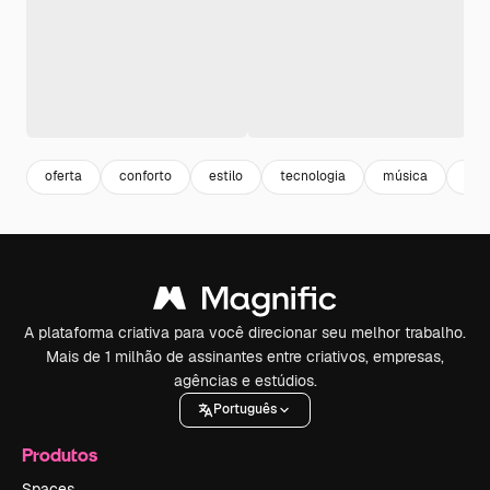
oferta
conforto
estilo
tecnologia
música
com
A plataforma criativa para você direcionar seu melhor trabalho.
Mais de 1 milhão de assinantes entre criativos, empresas,
agências e estúdios.
Português
Produtos
Spaces