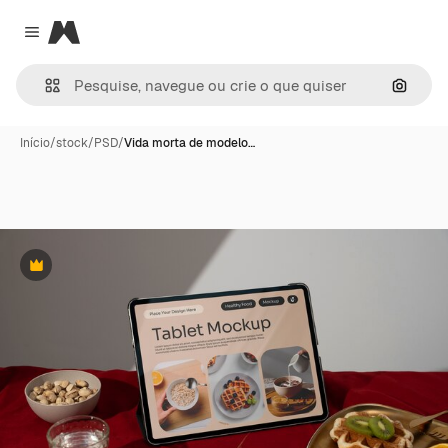
Magnific
Close menu
Pesqui
Início
/
stock
/
PSD
/
Vida morta de modelo…
Premium