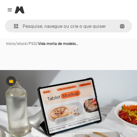
Magnific
Close menu
Pesqui
Início
/
stock
/
PSD
/
Vida morta de modelo…
Premium