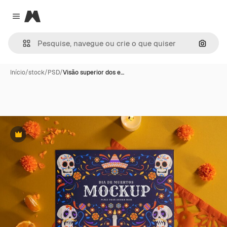
Magnific
Close menu
Pesqui
Início
/
stock
/
PSD
/
Visão superior dos e…
Premium