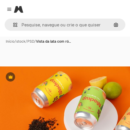
Magnific
Close menu
Pesqui
Início
/
stock
/
PSD
/
Vista da lata com ró…
Premium