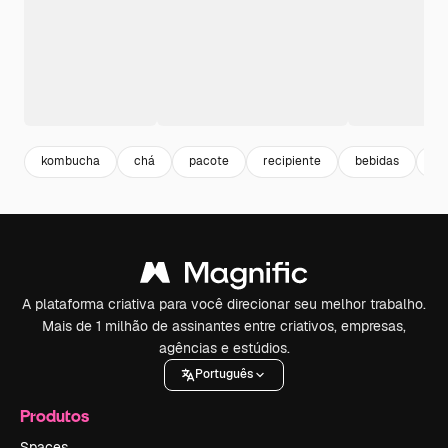
kombucha
chá
pacote
recipiente
bebidas
et
A plataforma criativa para você direcionar seu melhor trabalho.
Mais de 1 milhão de assinantes entre criativos, empresas,
agências e estúdios.
Português
Produtos
Spaces