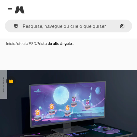
Magnific
Close menu
Pesqui
Início
/
stock
/
PSD
/
Vista de alto ângulo…
Premium