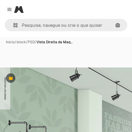
Magnific
Close menu
Pesqui
Início
/
stock
/
PSD
/
Vista Direita da Maq…
Premium