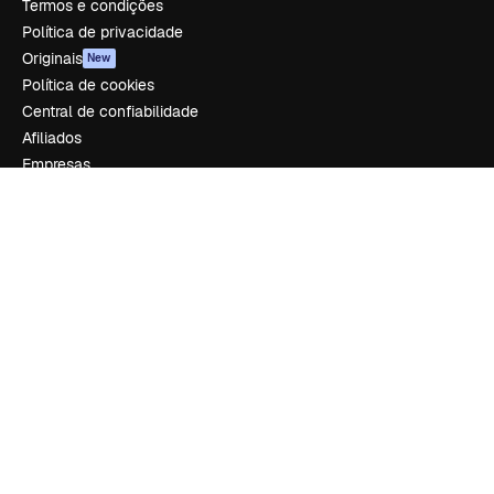
Termos e condições
Política de privacidade
Originais
New
Política de cookies
Central de confiabilidade
Afiliados
Empresas
Empresa
Preços
Sobre nós
Reviews
Emprego
Tendências de pesquisa
Blog
Eventos
Slidesgo
Vender conteúdo
Sala de imprensa