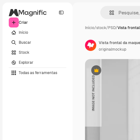
Criar
Início
/
stock
/
PSD
/
Vista fronta
Início
Buscar
Vista frontal da maque
originalmockup
Stock
Explorar
Todas as ferramentas
Premium