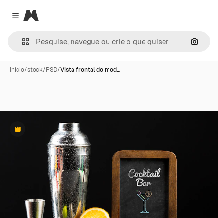
Magnific
Close menu
Pesqui
Início
/
stock
/
PSD
/
Vista frontal do mod…
Premium