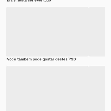
Mais nesta série
Ver tudo
Você também pode gostar destes PSD