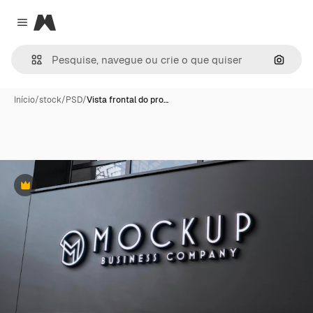
Magnific
Close menu
Pesqui
Início
/
stock
/
PSD
/
Vista frontal do pro…
Premium