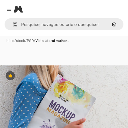
Magnific
Close menu
Pesqui
Início
/
stock
/
PSD
/
Vista lateral mulher…
Premium