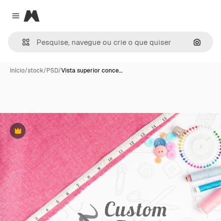
Magnific
Close menu
Pesqui
Início
/
stock
/
PSD
/
Vista superior conce…
Premium