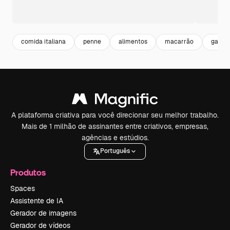
comida italiana
penne
alimentos
macarrão
gastr
A plataforma criativa para você direcionar seu melhor trabalho.
Mais de 1 milhão de assinantes entre criativos, empresas,
agências e estúdios.
Português
Produtos
Spaces
Assistente de IA
Gerador de imagens
Gerador de vídeos