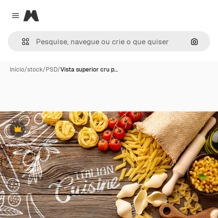
Magnific
Close menu
Pesqui
Início
/
stock
/
PSD
/
Vista superior cru p…
Premium