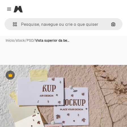
Magnific
Close menu
Pesqui
Início
/
stock
/
PSD
/
Vista superior da be…
Premium