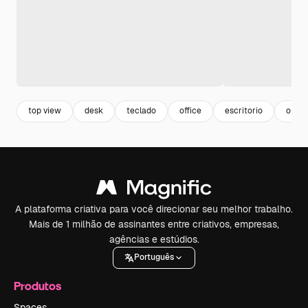
top view
desk
teclado
office
escritorio
organ
A plataforma criativa para você direcionar seu melhor trabalho.
Mais de 1 milhão de assinantes entre criativos, empresas,
agências e estúdios.
Português
Produtos
Spaces