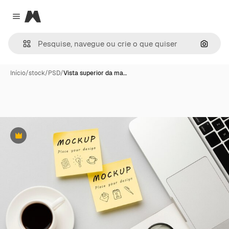
Magnific
Close menu
Pesqui
Início
/
stock
/
PSD
/
Vista superior da ma…
Premium