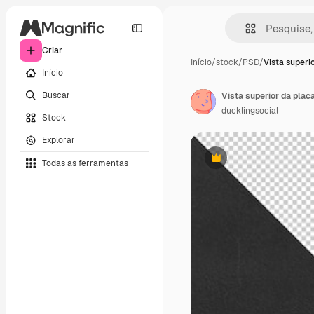
Criar
Início
/
stock
/
PSD
/
Vista superio
Início
Buscar
Vista superior da pla
ducklingsocial
Stock
Explorar
Todas as ferramentas
Premium