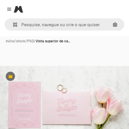
Magnific
Close menu
Pesqui
Início
/
stock
/
PSD
/
Vista superior de ca…
Premium