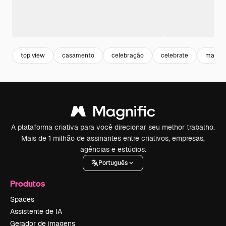
top view
casamento
celebração
celebrate
matrim
A plataforma criativa para você direcionar seu melhor trabalho.
Mais de 1 milhão de assinantes entre criativos, empresas,
agências e estúdios.
Português
Produtos
Spaces
Assistente de IA
Gerador de imagens