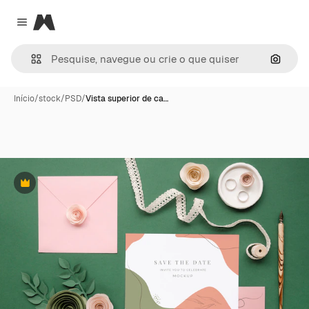
Magnific
Close menu
Pesqui
Início
/
stock
/
PSD
/
Vista superior de ca…
Premium