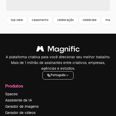
top view
casamento
celebração
celebrate
matrim
A plataforma criativa para você direcionar seu melhor trabalho.
Mais de 1 milhão de assinantes entre criativos, empresas,
agências e estúdios.
Português
Produtos
Spaces
Assistente de IA
Gerador de imagens
Gerador de vídeos