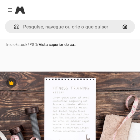
Magnific
Close menu
Pesqui
Início
/
stock
/
PSD
/
Vista superior do ca…
Premium