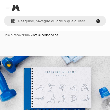
Magnific
Close menu
Pesqui
Início
/
stock
/
PSD
/
Vista superior do ca…
Premium