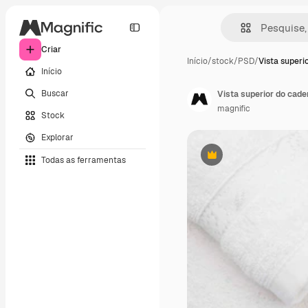
Criar
Início
/
stock
/
PSD
/
Vista superi
Início
Buscar
Vista superior do cade
magnific
Stock
Explorar
Todas as ferramentas
Premium