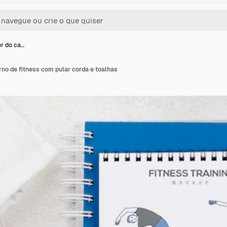
or do ca…
rno de fitness com pular corda e toalhas