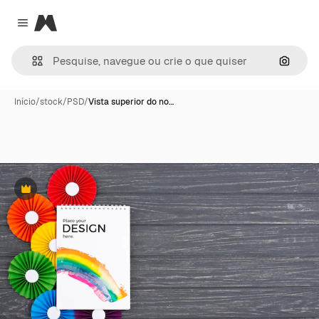
Magnific
Close menu
Pesqui
Início
/
stock
/
PSD
/
Vista superior do no…
Premium