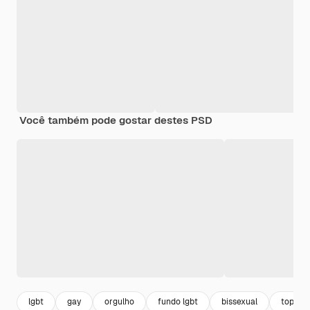
Você também pode gostar destes PSD
lgbt
gay
orgulho
fundo lgbt
bissexual
top vie