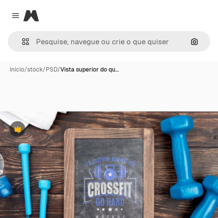
Magnific
Close menu
Pesqui
Início
/
stock
/
PSD
/
Vista superior do qu…
Premium