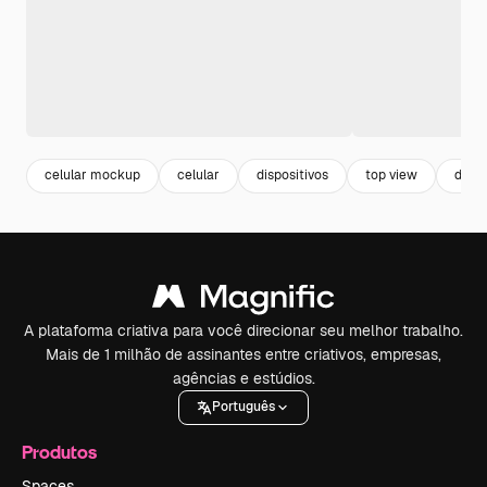
celular mockup
celular
dispositivos
top view
dispo
A plataforma criativa para você direcionar seu melhor trabalho.
Mais de 1 milhão de assinantes entre criativos, empresas,
agências e estúdios.
Português
Produtos
Spaces