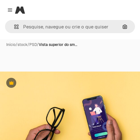
Magnific
Close menu
Pesqui
Início
/
stock
/
PSD
/
Vista superior do sm…
Premium