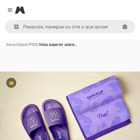
Magnific
Close menu
Pesqui
Início
/
stock
/
PSD
/
Vista superior sobre…
Premium