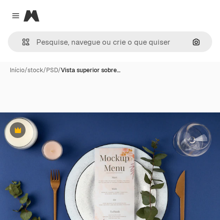
Magnific
Close menu
Pesqui
Início
/
stock
/
PSD
/
Vista superior sobre…
Premium