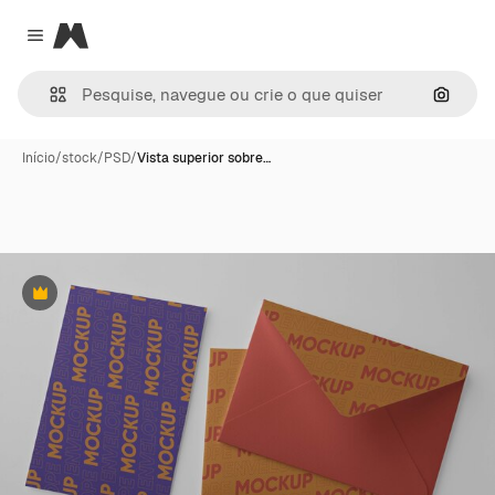
Magnific
Close menu
Pesqui
Início
/
stock
/
PSD
/
Vista superior sobre…
Premium