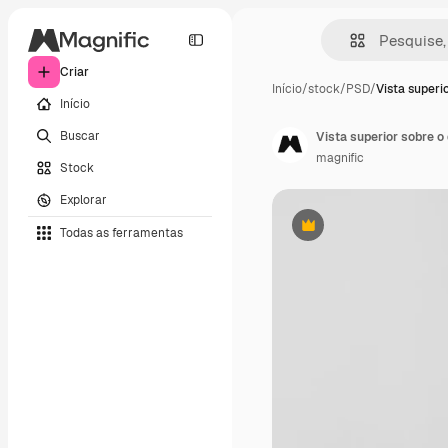
Criar
Início
/
stock
/
PSD
/
Vista superi
Início
Buscar
Vista superior sobre 
magnific
Stock
Explorar
Todas as ferramentas
Premium