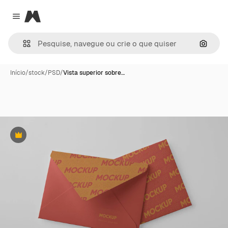
Magnific
Close menu
Pesqui
Início
/
stock
/
PSD
/
Vista superior sobre…
Premium