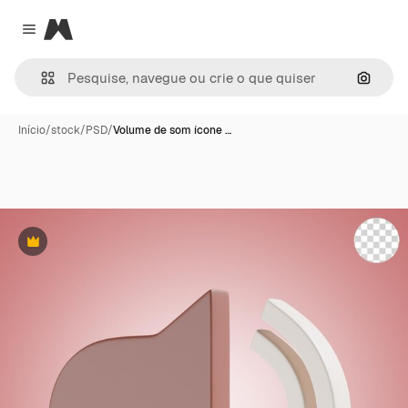
Magnific
Close menu
Pesqui
Início
/
stock
/
PSD
/
Volume de som ícone …
Premium