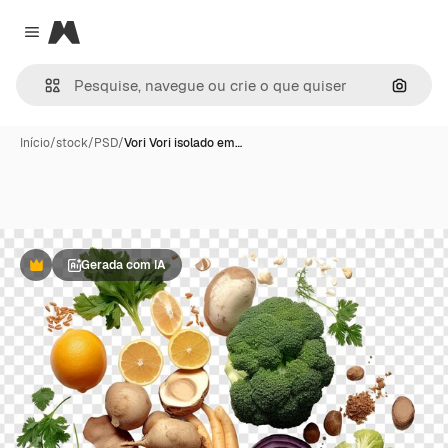
Magnific
Close menu
Pesqui
Início
/
stock
/
PSD
/
Vori Vori isolado em…
Gerada com IA
Premium