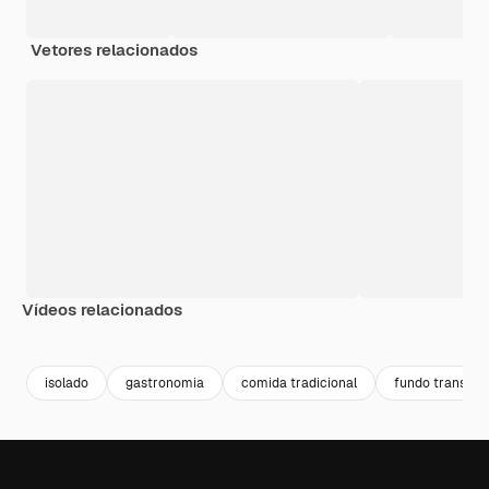
Vetores relacionados
Vídeos relacionados
Premium
Premium
Premium
Premium
isolado
gastronomia
comida tradicional
fundo transpar