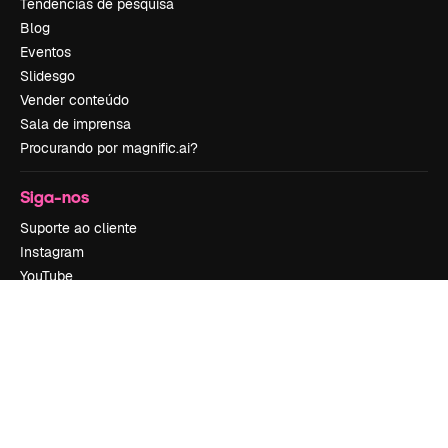
Tendências de pesquisa
Blog
Eventos
Slidesgo
Vender conteúdo
Sala de imprensa
Procurando por magnific.ai?
Siga-nos
Suporte ao cliente
Instagram
YouTube
LinkedIn
TikTok
Discord
X
Reddit