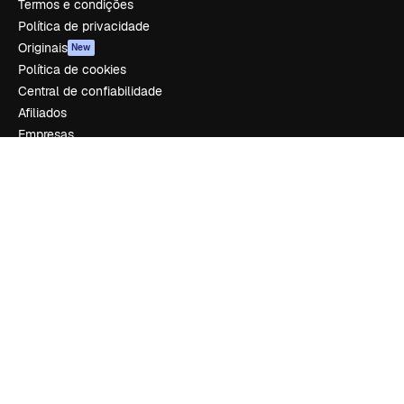
Termos e condições
Política de privacidade
Originais
New
Política de cookies
Central de confiabilidade
Afiliados
Empresas
Empresa
Preços
Sobre nós
Reviews
Emprego
Tendências de pesquisa
Blog
Eventos
Slidesgo
Vender conteúdo
Sala de imprensa