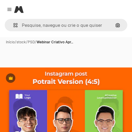
Magnific
Close menu
Pesqui
Início
/
stock
/
PSD
/
Webinar Criativo Apr…
Premium