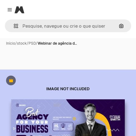
Magnific
Close menu
Pesqui
Início
/
stock
/
PSD
/
Webinar de agência d…
Premium