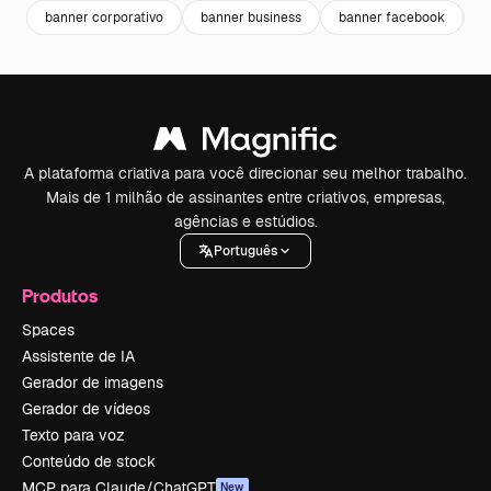
banner corporativo
banner business
banner facebook
b
A plataforma criativa para você direcionar seu melhor trabalho.
Mais de 1 milhão de assinantes entre criativos, empresas,
agências e estúdios.
Português
Produtos
Spaces
Assistente de IA
Gerador de imagens
Gerador de vídeos
Texto para voz
Conteúdo de stock
MCP para Claude/ChatGPT
New