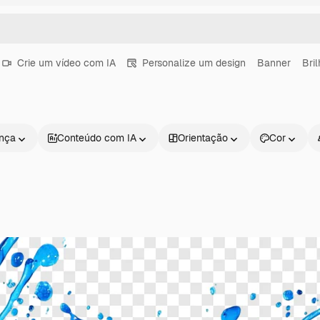
Crie um vídeo com IA
Personalize um design
Banner
Bri
ença
Conteúdo com IA
Orientação
Cor
Produtos
Começar