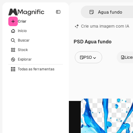
Criar
Crie uma imagem com IA
Início
Buscar
PSD Agua fundo
Stock
PSD
Lic
Explorar
Todas as imagens
Todas as ferramentas
Vetores
Ilustrações
Fotos
PSD
Modelos
Mockups
Vídeos
Clipes de vídeo
Animações
Modelos de vídeos
Ícones
Modelos 3D
Fontes