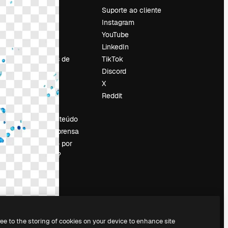
Preços
Suporte ao cliente
Sobre nós
Instagram
Reviews
YouTube
Emprego
LinkedIn
Tendências de
TikTok
pesquisa
Discord
Blog
X
Eventos
Reddit
es
Slidesgo
Vender conteúdo
Sala de imprensa
Procurando por
magnific.ai?
ree to the storing of cookies on your device to enhance site