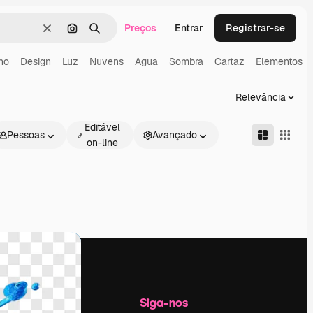
Preços
Entrar
Registrar-se
Limpar
Pesquisar por imagem
Buscar
lho
Design
Luz
Nuvens
Agua
Sombra
Cartaz
Elementos
Relevância
Editável
Pessoas
Avançado
on-line
Empresa
Siga-nos