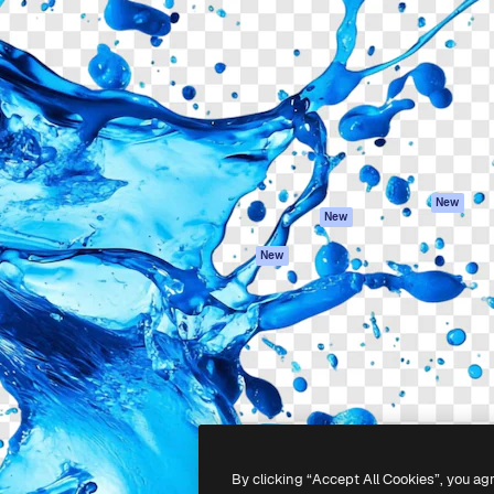
iativa para você direcionar
Spaces
Academy
alho. Mais de 1 milhão de
Assistente de IA
Documentação
e criativos, empresas,
Gerador de
Atendimento
dios.
imagens
Termos e
Gerador de vídeos
condições
Texto para voz
Política de
privacidade
Conteúdo de stock
Originais
MCP para
New
New
Claude/ChatGPT
Política de cooki
Agentes
Central de
New
confiabilidade
API
Afiliados
App móvel
Empresas
Todas as
ferramentas
-
2026
Freepik Company S.L.U.
Todos os direitos reservados
.
By clicking “Accept All Cookies”, you ag