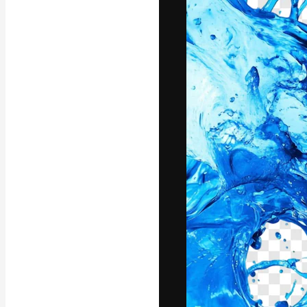
A plataforma cr
seu melhor trab
assinantes entr
agências e estú
Português
Copyright © 2010