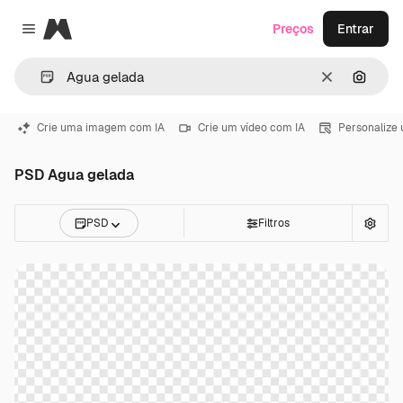
Magnific
Preços
Entrar
Close menu
Limpar
Pesqui
Crie uma imagem com IA
Crie um vídeo com IA
Personalize
PSD Agua gelada
PSD
Filtros