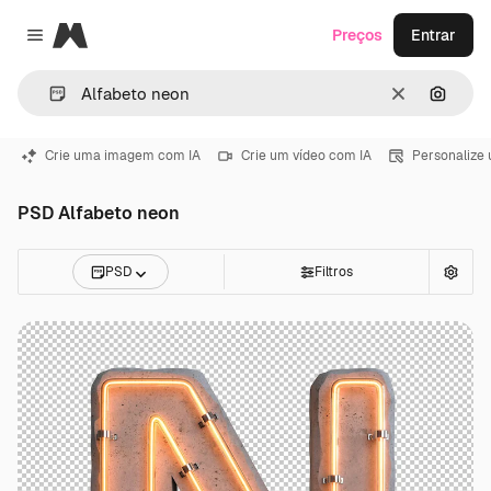
Magnific
Preços
Entrar
Close menu
Limpar
Pesqui
Crie uma imagem com IA
Crie um vídeo com IA
Personalize
PSD Alfabeto neon
PSD
Filtros