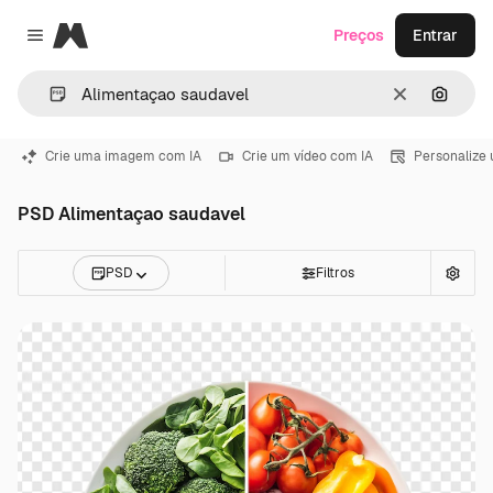
Magnific
Preços
Entrar
Close menu
Limpar
Pesqui
Crie uma imagem com IA
Crie um vídeo com IA
Personalize
PSD Alimentaçao saudavel
PSD
Filtros