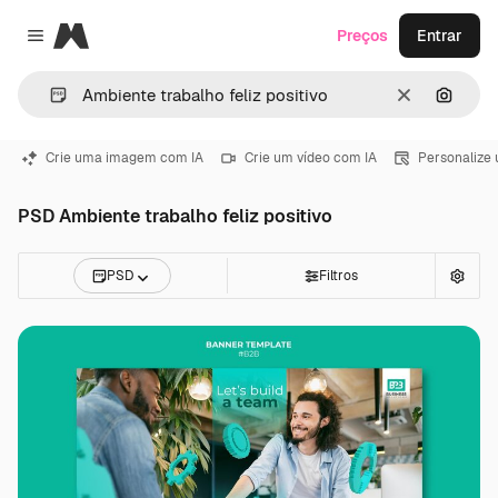
Magnific
Preços
Entrar
Close menu
Limpar
Pesqui
Crie uma imagem com IA
Crie um vídeo com IA
Personalize
PSD Ambiente trabalho feliz positivo
PSD
Filtros