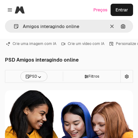
Magnific
Preços
Entrar
Close menu
Limpar
Pesqui
Crie uma imagem com IA
Crie um vídeo com IA
Personalize
PSD Amigos interagindo online
PSD
Filtros