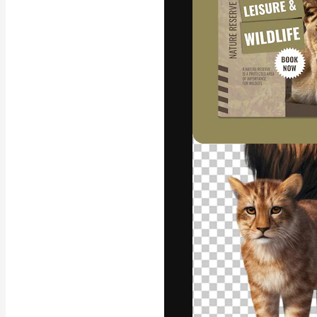
A plataforma cr
seu melhor trab
assinantes entr
agências e estú
Português
Copyright © 2010