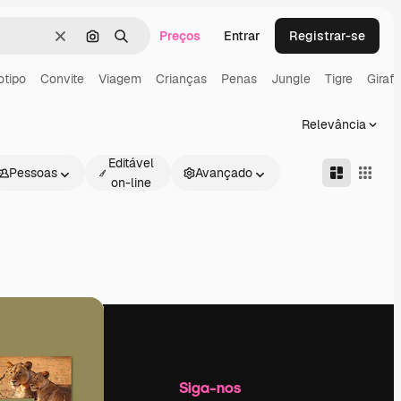
Preços
Entrar
Registrar-se
Limpar
Pesquisar por imagem
Buscar
otipo
Convite
Viagem
Crianças
Penas
Jungle
Tigre
Giraf
Relevância
Editável
Pessoas
Avançado
on-line
Empresa
Siga-nos