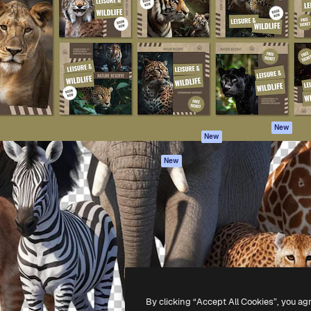
iativa para você direcionar
Spaces
Academy
alho. Mais de 1 milhão de
Assistente de IA
Documentação
e criativos, empresas,
Gerador de
Atendimento
dios.
imagens
Termos e
Gerador de vídeos
condições
Texto para voz
Política de
privacidade
Conteúdo de stock
Originais
MCP para
New
New
Claude/ChatGPT
Política de cooki
Agentes
Central de
New
confiabilidade
API
Afiliados
App móvel
Empresas
Todas as
ferramentas
-
2026
Freepik Company S.L.U.
Todos os direitos reservados
.
By clicking “Accept All Cookies”, you ag