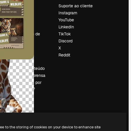
Preços
Suporte ao cliente
Sobre nós
Instagram
Reviews
YouTube
Emprego
LinkedIn
Tendências de
TikTok
pesquisa
Discord
Blog
X
Eventos
Reddit
es
Slidesgo
Vender conteúdo
Sala de imprensa
Procurando por
magnific.ai?
ree to the storing of cookies on your device to enhance site