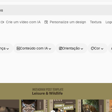
Crie um vídeo com IA
Personalize um design
Textura
Log
ença
Conteúdo com IA
Orientação
Cor
Produtos
Começar