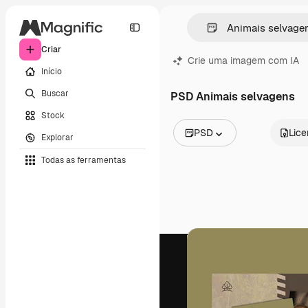
Criar
Crie uma imagem com IA
Início
Buscar
PSD Animais selvagens
Stock
PSD
Lic
Explorar
Todas as imagens
Todas as ferramentas
Vetores
Ilustrações
Fotos
PSD
Modelos
Mockups
Vídeos
Clipes de vídeo
Animações
Modelos de vídeos
Ícones
Modelos 3D
Fontes