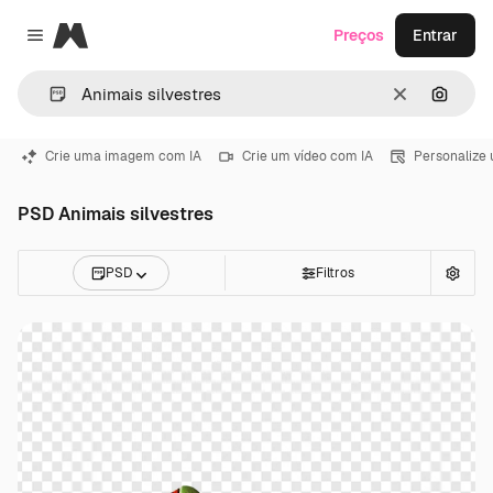
Magnific
Preços
Entrar
Close menu
Limpar
Pesqui
Crie uma imagem com IA
Crie um vídeo com IA
Personalize
PSD Animais silvestres
PSD
Filtros