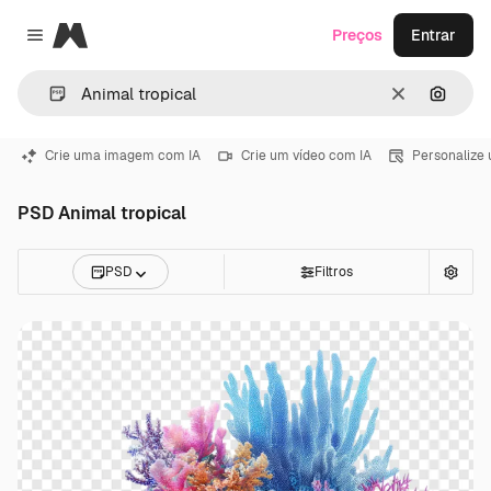
Magnific
Preços
Entrar
Close menu
Limpar
Pesqui
Crie uma imagem com IA
Crie um vídeo com IA
Personalize
PSD Animal tropical
PSD
Filtros