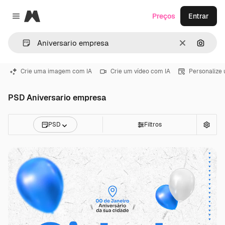
Magnific
Preços
Entrar
Close menu
Limpar
Pesqui
Crie uma imagem com IA
Crie um vídeo com IA
Personalize
PSD Aniversario empresa
PSD
Filtros