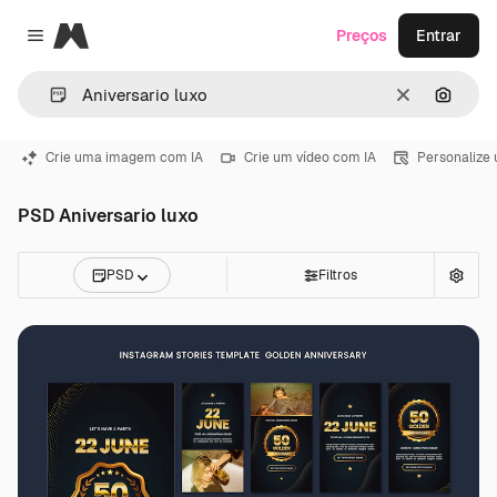
Magnific
Preços
Entrar
Close menu
Limpar
Pesqui
Crie uma imagem com IA
Crie um vídeo com IA
Personalize
PSD Aniversario luxo
PSD
Filtros