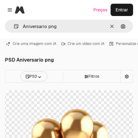
Magnific
Preços
Entrar
Close menu
Limpar
Pesqui
Crie uma imagem com IA
Crie um vídeo com IA
Personalize
PSD Aniversario png
PSD
Filtros