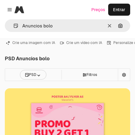
Magnific
Preços
Entrar
Close menu
Limpar
Pesqui
Crie uma imagem com IA
Crie um vídeo com IA
Personalize
PSD Anuncios bolo
PSD
Filtros