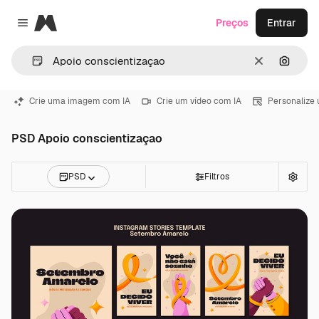
Magnific
Preços
Entrar
Close menu
Limpar
Pesqui
Crie uma imagem com IA
Crie um vídeo com IA
Personalize
PSD Apoio conscientizaçao
PSD
Filtros