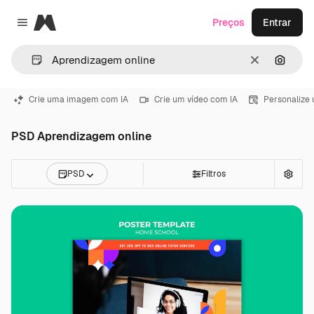
Magnific
Preços
Entrar
Close menu
Limpar
Pesqui
Crie uma imagem com IA
Crie um vídeo com IA
Personalize
PSD Aprendizagem online
PSD
Filtros