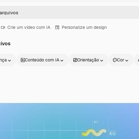
Crie um vídeo com IA
Personalize um design
ivos
ença
Conteúdo com IA
Orientação
Cor
Produtos
Começar