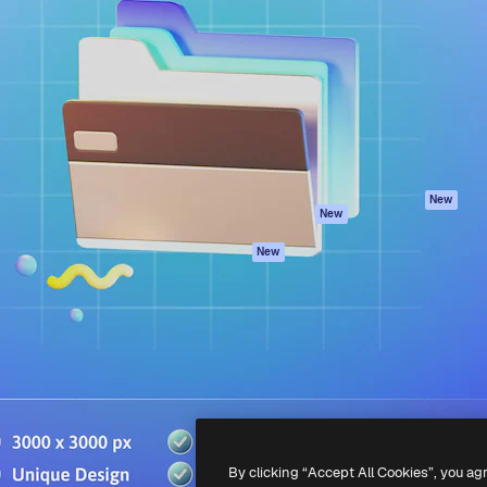
iativa para você direcionar
Spaces
Academy
alho. Mais de 1 milhão de
Assistente de IA
Documentação
e criativos, empresas,
Gerador de
Atendimento
dios.
imagens
Termos e
Gerador de vídeos
condições
Texto para voz
Política de
privacidade
Conteúdo de stock
Originais
MCP para
New
New
Claude/ChatGPT
Política de cooki
Agentes
Central de
New
confiabilidade
API
Afiliados
App móvel
Empresas
Todas as
ferramentas
-
2026
Freepik Company S.L.U.
Todos os direitos reservados
.
By clicking “Accept All Cookies”, you ag