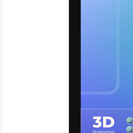
A plataforma cr
seu melhor trab
assinantes entr
agências e estú
Português
Copyright © 2010