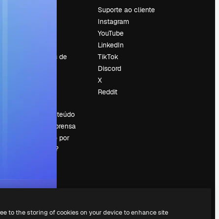
Preços
Suporte ao cliente
Sobre nós
Instagram
Reviews
YouTube
Emprego
LinkedIn
Tendências de
TikTok
pesquisa
Discord
Blog
X
Eventos
Reddit
es
Slidesgo
Vender conteúdo
Sala de imprensa
Procurando por
magnific.ai?
ree to the storing of cookies on your device to enhance site