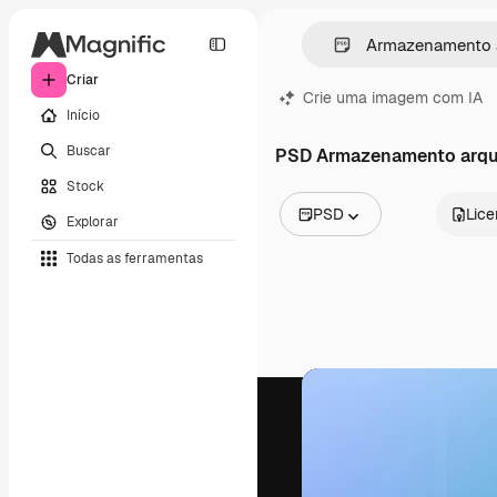
Criar
Crie uma imagem com IA
Início
Buscar
PSD Armazenamento arqu
Stock
PSD
Lic
Explorar
Todas as imagens
Todas as ferramentas
Vetores
Ilustrações
Fotos
PSD
Modelos
Mockups
Vídeos
Clipes de vídeo
Animações
Modelos de vídeos
Ícones
Modelos 3D
Fontes