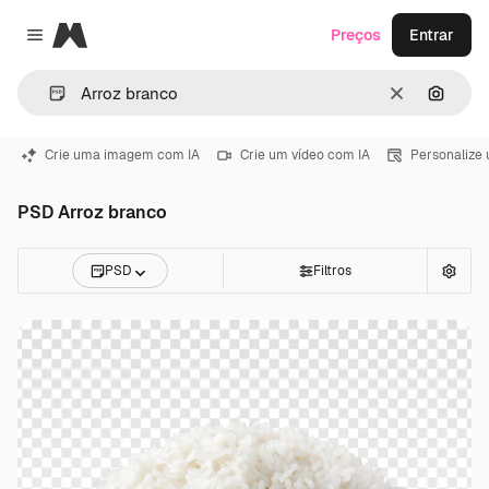
Magnific
Preços
Entrar
Close menu
Limpar
Pesqui
Crie uma imagem com IA
Crie um vídeo com IA
Personalize
PSD Arroz branco
PSD
Filtros